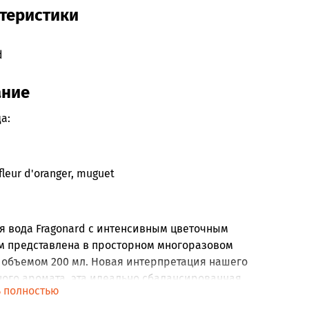
теристики
d
ание
а:
e
 fleur d'oranger, muguet
я вода Fragonard с интенсивным цветочным
 представлена ​​в просторном многоразовом
 объемом 200 мл. Новая интерпретация нашего
ого аромата, эта идеально сбалансированная
ь полностью
я вода раскрывается букетом весенних цветов в