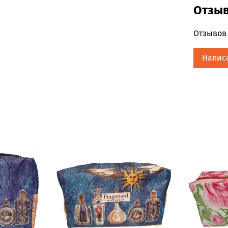
сердечны
Отзы
цветочно
гиацинта
Отзывов 
ноткой.
Напис