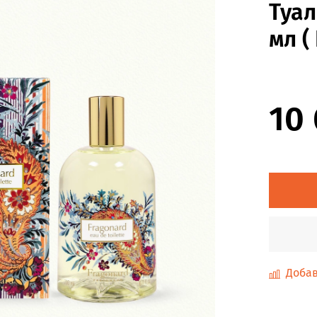
Туал
мл (
10
Добав