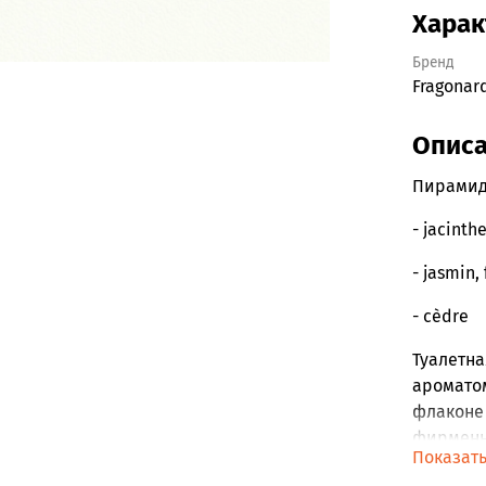
Харак
Бренд
Fragonar
Опис
Пирамид
- jacinth
- jasmin,
- cèdre
Туалетна
ароматом
флаконе
фирменн
Показат
туалетна