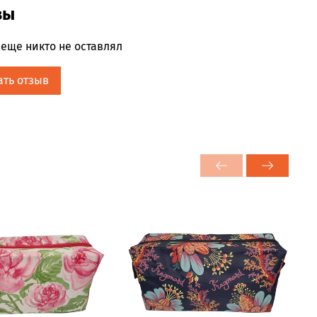
х нотах. Кедр придает характер этой насыщенной
вы
й туалетной воде, в которой сияет сладость
, звездного цветка этого аромата с гурманской
еще никто не оставлял
ать отзыв