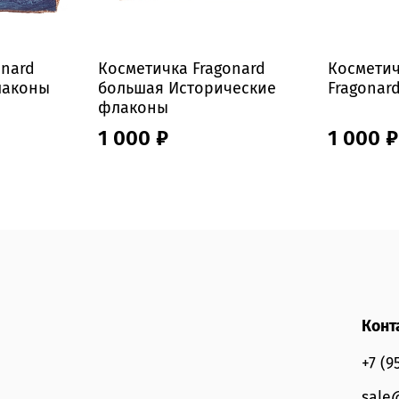
onard
Косметичка Fragonard
Космети
лаконы
большая Исторические
Fragonar
флаконы
1 000 ₽
1 000 ₽
Конт
+7 (9
sale