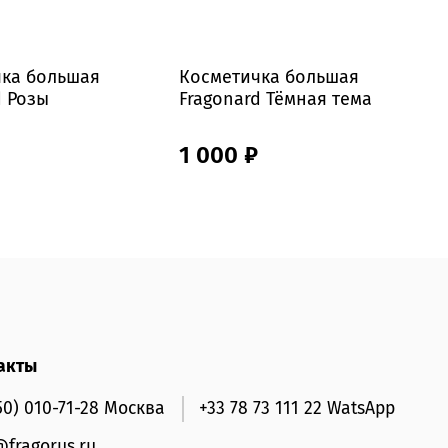
чка большая
Косметичка большая
К
d Розы
Fragonard Тёмная тема
F
1 000 ₽
акты
50) 010-71-28 Москва
+33 78 73 111 22 WatsApp
@fragorus.ru