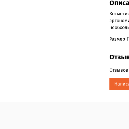
Опис
Косметич
эргономи
необход
Размер 17
Отзы
Отзывов 
Напис