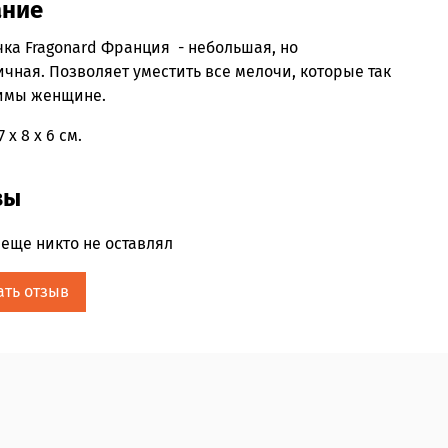
ание
ка Fragonard Франция - небольшая, но
чная. Позволяет уместить все мелочи, которые так
имы женщине.
 х 8 х 6 см.
вы
еще никто не оставлял
ать отзыв