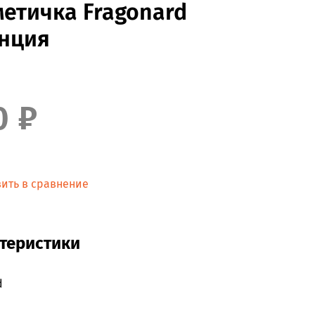
етичка Fragonard
нция
0 ₽
ить в сравнение
теристики
d