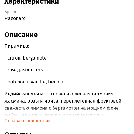
Характеристики
Бренд
Fragonard
Описание
Пирамида:
- citron, bergamote
- rose, jasmin, iris
- patchouli, vanille, benjoin
Индийская мечта — это великолепная гармония
жасмина, розы и ириса, переплетенная фруктовой
свежестью лимона с бергамотом на мощном фоне
амбры, ванили и пачули. Аромат экзотики и
Показать полностью
обжорства, смешанных воедино.