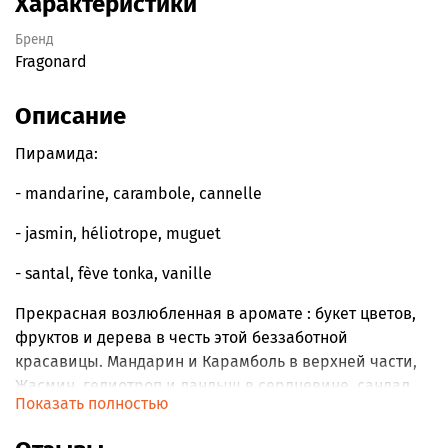
Характеристики
Бренд
Fragonard
Описание
Пирамида:
- mandarine, carambole, cannelle
- jasmin, héliotrope, muguet
- santal, fève tonka, vanille
Прекрасная возлюбленная в аромате : букет цветов,
фруктов и дерева в честь этой беззаботной
красавицы. Мандарин и Карамболь в верхней части,
Жасмин, гелиотроп и ландыш в сердцевине, сандал,
Показать полностью
бобы тонка и ваниль в нижней части.