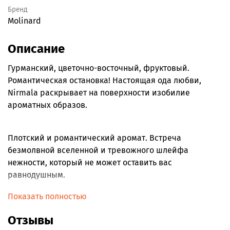
Бренд
Molinard
Описание
Гурманский, цветочно-восточный, фруктовый.
Романтическая остановка! Настоящая ода любви,
Nirmala раскрывает на поверхности изобилие
ароматных образов.
Плотский и романтический аромат. Встреча
безмолвной вселенной и тревожного шлейфа
нежности, который не может оставить вас
равнодушным.
Чарующая туалетная вода переносит в страну богов, в
Показать полностью
гармонии с мудростью индийских традиций.
Отзывы
Легендарная богиня Нирмала возрождается как дар,