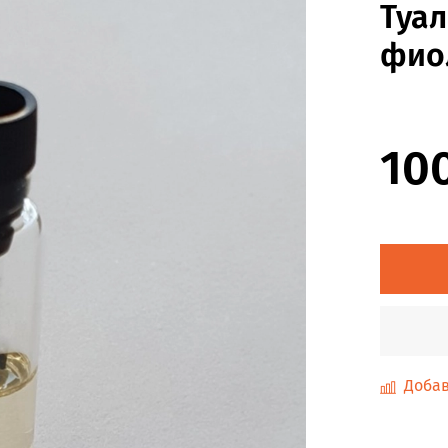
Туал
фиол
10
Добав