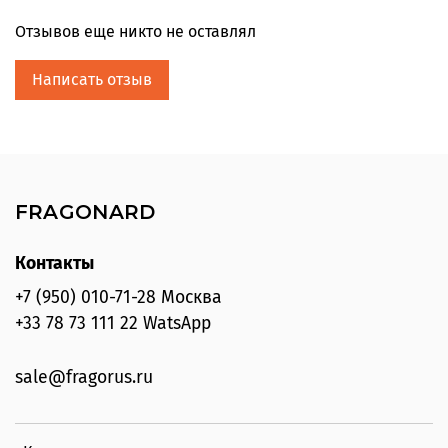
Пирамида :
Отзывов еще никто не оставлял
Верхние ноты:
menthe du Maroc, shiso, thé noir fumé
Написать отзыв
(Марокканская мята, шисо, копченый черный чай)
Ноты сердца:
chêne, cèdre de l'Himalaya, beurre d'iris
(дуб, гималайский кедр, масло ириса)
Базовые ноты: mousse, vanille, ambre (мох, ваниль,
амбра)
FRAGONARD
Контакты
+7 (950) 010-71-28 Москва
+33 78 73 111 22 WatsApp
sale@fragorus.ru