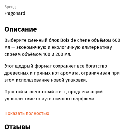
Бренд
Fragonard
Описание
Выберите сменный блок
Bois de chene
объёмом 600
мл — экономичную и экологичную альтернативу
спреям объёмом 100 и 200 мл.
Этот щедрый формат сохраняет всё богатство
древесных и пряных нот аромата, ограничивая при
этом использование новой упаковки.
Простой и элегантный жест, продлевающий
удовольствие от аутентичного парфюма.
Он раскрывает ароматическую свежесть верхних нот,
Показать полностью
силу дуба и кедра, а также бархатистую глубину
мускуса, ванили и амбры.
Отзывы