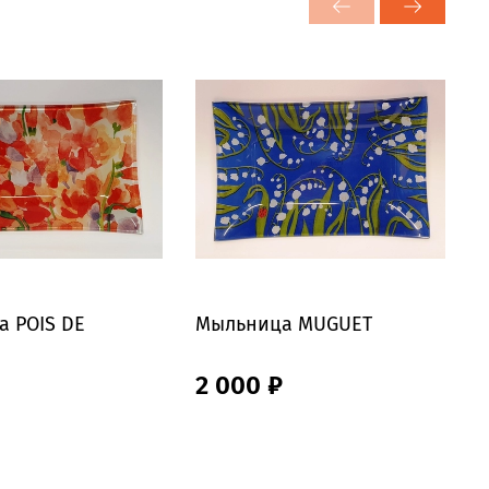
 POIS DE
Мыльница MUGUET
М
₽
2 000 ₽