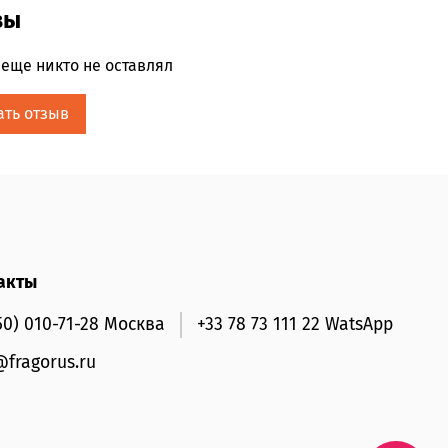
ыми нотами.
вы
а:
еще никто не оставлял
ноты :
Pomme,
Citron,
Ananas
ать отзыв
дца : Lavande, Géranium, Bois de Santal
ноты : Patchouli, Bois Ambrés, Musc
акты
50) 010-71-28 Москва
+33 78 73 111 22 WatsApp
@fragorus.ru