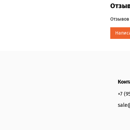
древесн
Отзы
Пирамид
Отзывов 
Верхние 
Напис
Ноты сер
Базовые 
Конт
+7 (9
sale