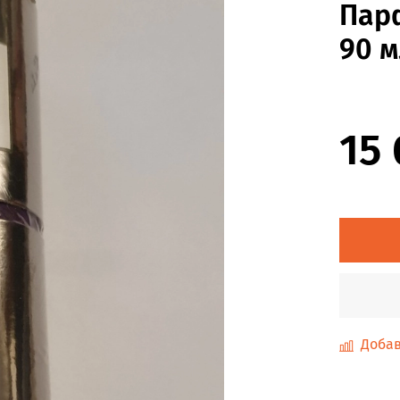
Пар
90 м
15
Добав