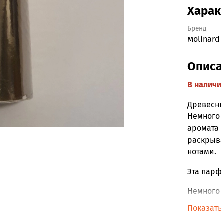
Харак
Бренд
Molinard
Опис
В наличи
Древесн
Немного
аромата 
раскрыв
нотами.
Эта пар
Немного 
фруктов
Показат
лавандой