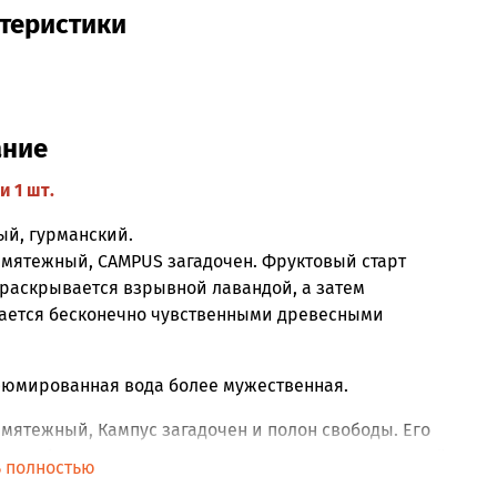
теристики
ание
и 1 шт.
ый, гурманский.
 мятежный, CAMPUS загадочен. Фруктовый старт
раскрывается взрывной лавандой, а затем
ается бесконечно чувственными древесными
фюмированная вода более мужественная.
мятежный, Кампус загадочен и полон свободы. Его
ое, соблазнительное начало раскрывается взрывной
ь полностью
, а затем раскрывается бесконечно чувственными