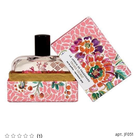
арт.
JF051
(1)