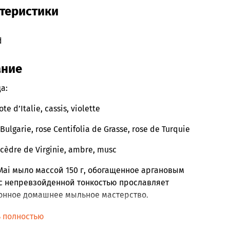
теристики
d
ание
а:
e d’Italie, cassis, violette
Bulgarie, rose Centifolia de Grasse, rose de Turquie
 cèdre de Virginie, ambre, musc
Mai мыло массой 150 г, обогащенное аргановым
с непревзойденной тонкостью прославляет
онное домашнее мыльное мастерство.
ьная пена источает тонкий аромат букета из свежих
ь полностью
лют-де-Роза Центифолия из Грасса, розы из