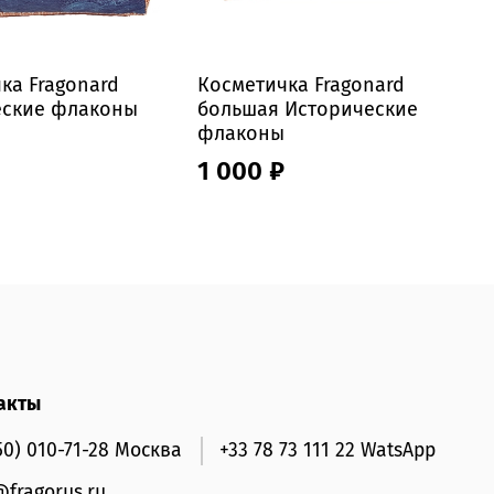
ка Fragonard
Косметичка Fragonard
К
еские флаконы
большая Исторические
F
флаконы
1 000 ₽
акты
50) 010-71-28 Москва
+33 78 73 111 22 WatsApp
@fragorus.ru