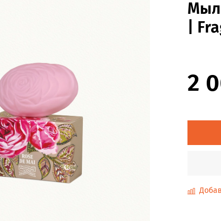
Мыло
| Fr
2 
Добав