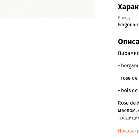
Харак
Бренд
Fragonar
Опис
Пирамид
-
bergamot
-
rose de 
-
bois de
Rose de 
маслом, 
традици
Его обил
Показат
роз Абсо