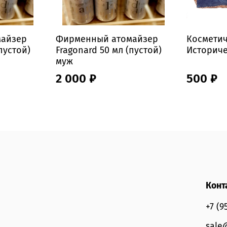
айзер
Фирменный атомайзер
Косметич
пустой)
Fragonard 50 мл (пустой)
Историч
муж
2 000 ₽
500 ₽
Конт
+7 (9
sale