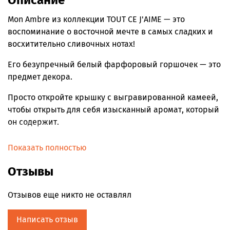
Описание
Mon Ambre из коллекции TOUT CE J'AIME — это
воспоминание о восточной мечте в самых сладких и
восхитительно сливочных нотах!
Его безупречный белый фарфоровый горшочек — это
предмет декора.
Просто откройте крышку с выгравированной камеей,
чтобы открыть для себя изысканный аромат, который
он содержит.
Условия использования:
Показать полностью
Избегайте любого контакта с зажженной свечой.
Отзывы
Никогда не оставляйте горящую свечу без присмотра.
Отзывов еще никто не оставлял
Поместить в недоступном для детей месте.
Написать отзыв
Не ставьте свечу на хрупкую поверхность.