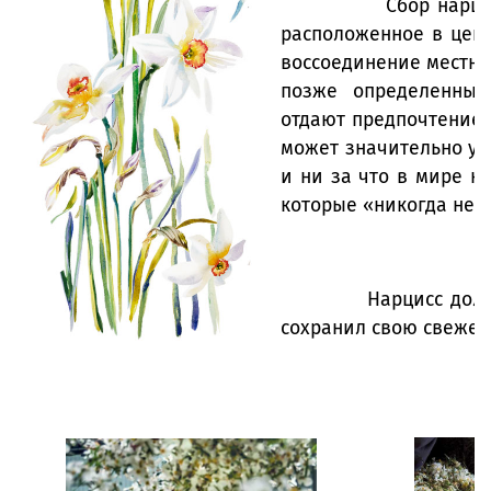
Сбор нарцисса на 
расположенное в цент
воссоединение местно
позже определенные
отдают предпочтение 
может значительно ув
и ни за что в мире н
которые «никогда не о
Нарцисс должен быт
сохранил свою свежес